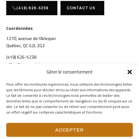
(418) 626-5238
CONTACT US
Coordonnées
1270, avenue de l’Arlequin
Québec, QC G2L 2G2
(418) 626-5238
office@konstruktion.com
Gérer le consentement
Galerie
Pour offrir les meilleures expériences, nous utilisons des technologies telles
que les témoins pour stocker et/ou accéder aux informations des appareils.
A propos
Le fait de consentir à ces technologies nous permettra de traiter des
données telles que le comportement de navigation ou les ID uniques sur ce
Retour en haut
site. Le fait de ne pas consentir ou de retirer son consentement peut avoir
un effet négatif sur certaines caractéristiques et fonctions.
Conditions d’utilisation
Politique de confidentialite
Tous droits réservés © 2026 Benoit Gauthier Architecture Design.
ACCEPTER