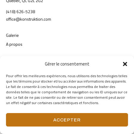
Québec, QC G2L 2G2
(418) 626-5238
office@konstruktion.com
Galerie
A propos
Retour en haut
Gérer le consentement
Conditions d’utilisation
Politique de confidentialite
Pour offrir les meilleures expériences, nous utilisons des technologies telles
que les témoins pour stocker et/ou accéder aux informations des appareils.
Tous droits réservés © 2026 Benoit Gauthier Architecture Design.
Le fait de consentir à ces technologies nous permettra de traiter des
données telles que le comportement de navigation ou les ID uniques sur ce
site. Le fait de ne pas consentir ou de retirer son consentement peut avoir
un effet négatif sur certaines caractéristiques et fonctions.
ACCEPTER